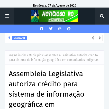
Rondônia, 07 de Agosto de 2026
DESTAQUE
Corregedor-Geral do MPRO recebe homenagem do 7º Batalhão
da Polícia Militar
Página inicial
Municipios
Assembleia Legislativa autoriza crédito
para sistema de informação geográfica em comunidades indígenas
Assembleia Legislativa
autoriza crédito para
sistema de informação
geográfica em