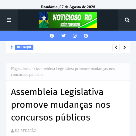
Rondônia, 07 de Agosto de 2026
DESTAQUE
Corregedor-Geral do MPRO recebe homenagem do 7º Batalhão
da Polícia Militar
Página inicial
Assembleia Legislativa promove mudanças nos
concursos públicos
Assembleia Legislativa
promove mudanças nos
concursos públicos
DA REDAÇÃO