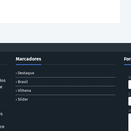
Marcadores
For
Destaque
dos
Brasil
 e
Vilhena
E
Slider
M
es
tre