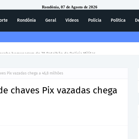
Rondônia, 07 de Agosto de 2026
orte
Rondônia
Geral
Vídeos
Polícia
Política
D
ecebe homenagem do 7º Batalhão da Polícia Militar
ves Pix vazadas chega a 46,8 milhões
de chaves Pix vazadas chega