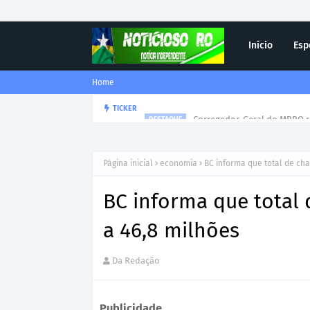
Início
Esp
Home
Corregedor-Geral do MPRO r
TICKER
DESTAQUE
Página inicial
economia
BC informa que total de cha
BC informa que total 
a 46,8 milhões
Da Redação
Publicidade