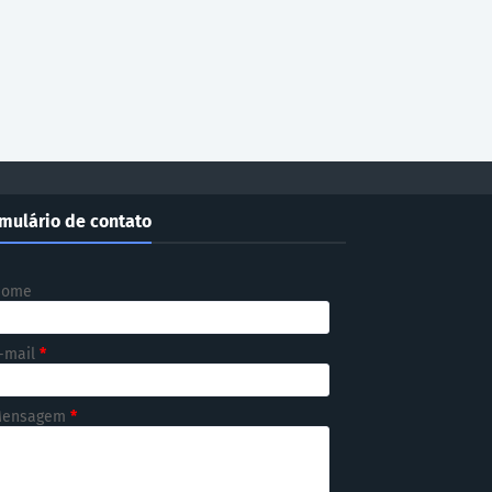
mulário de contato
Nome
-mail
*
ensagem
*