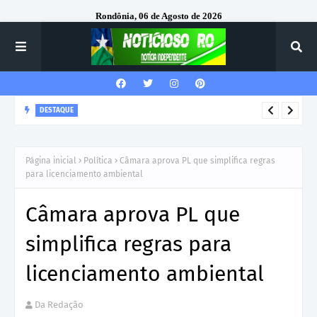
Rondônia, 06 de Agosto de 2026
DESTAQUE
Corregedor-Geral do MPRO recebe homenagem do 7º Batalhão
da Polícia Militar
Página inicial
Política
Câmara aprova PL que simplifica regras
para licenciamento ambiental
Câmara aprova PL que
simplifica regras para
licenciamento ambiental
Da Redação