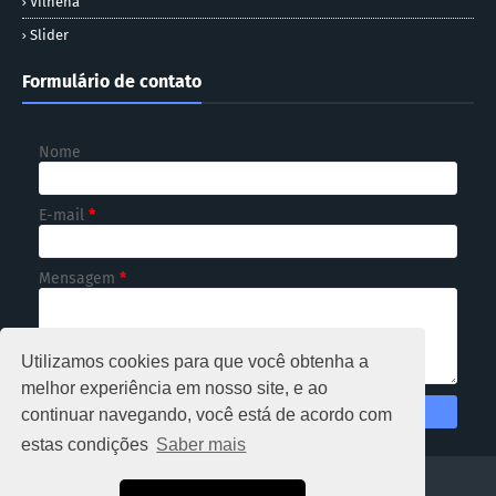
Vilhena
Slider
Formulário de contato
Nome
E-mail
*
Mensagem
*
Utilizamos cookies para que você obtenha a
melhor experiência em nosso site, e ao
continuar navegando, você está de acordo com
estas condições
Saber mais
HOME