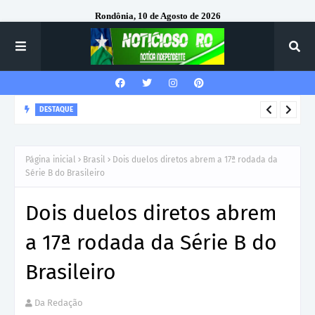
Rondônia, 10 de Agosto de 2026
DESTAQUE
Corregedor-Geral do MPRO recebe homenagem do 7º Batalhão
da Polícia Militar
Página inicial
Brasil
Dois duelos diretos abrem a 17ª rodada da
Série B do Brasileiro
Dois duelos diretos abrem
a 17ª rodada da Série B do
Brasileiro
Da Redação