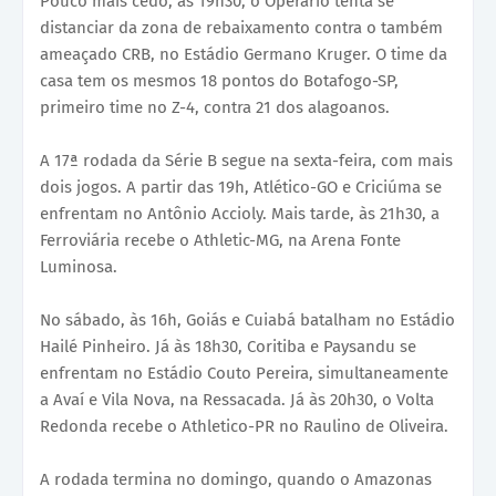
Pouco mais cedo, às 19h30, o Operário tenta se
distanciar da zona de rebaixamento contra o também
ameaçado CRB, no Estádio Germano Kruger. O time da
casa tem os mesmos 18 pontos do Botafogo-SP,
primeiro time no Z-4, contra 21 dos alagoanos.
A 17ª rodada da Série B segue na sexta-feira, com mais
dois jogos. A partir das 19h, Atlético-GO e Criciúma se
enfrentam no Antônio Accioly. Mais tarde, às 21h30, a
Ferroviária recebe o Athletic-MG, na Arena Fonte
Luminosa.
No sábado, às 16h, Goiás e Cuiabá batalham no Estádio
Hailé Pinheiro. Já às 18h30, Coritiba e Paysandu se
enfrentam no Estádio Couto Pereira, simultaneamente
a Avaí e Vila Nova, na Ressacada. Já às 20h30, o Volta
Redonda recebe o Athletico-PR no Raulino de Oliveira.
A rodada termina no domingo, quando o Amazonas