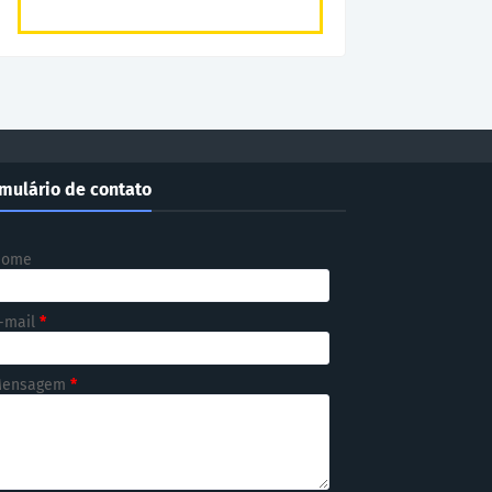
mulário de contato
Nome
-mail
*
ensagem
*