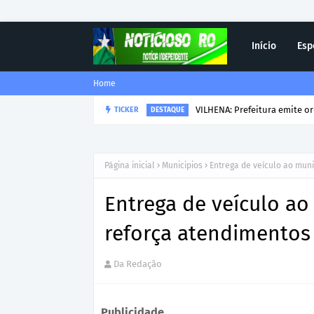
Início
Esp
Home
VILHENA: Prefeitura emite o
TICKER
DESTAQUE
Página inicial
Municipios
Entrega de veículo ao mun
Entrega de veículo ao
reforça atendimentos
Da Redação
Publicidade