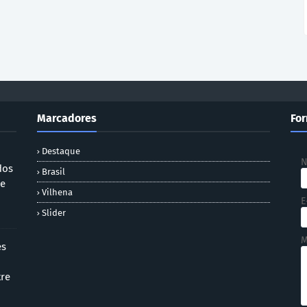
Marcadores
For
Destaque
dos
Brasil
 e
Vilhena
E
Slider
M
es
tre