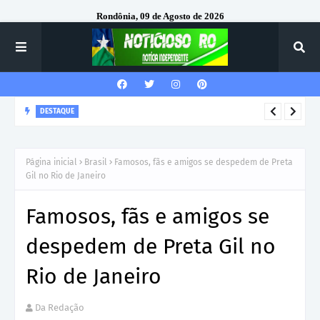
Rondônia, 09 de Agosto de 2026
DESTAQUE
Corregedor-Geral do MPRO recebe homenagem do 7º Batalhão
da Polícia Militar
Página inicial
Brasil
Famosos, fãs e amigos se despedem de Preta
Gil no Rio de Janeiro
Famosos, fãs e amigos se
despedem de Preta Gil no
Rio de Janeiro
Da Redação