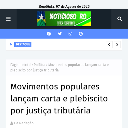
Rondônia, 07 de Agosto de 2026
DESTAQUE
Corregedor-Geral do MPRO recebe homenagem do 7º Batalhão
da Polícia Militar
Página inicial
Política
Movimentos populares lançam carta e
plebiscito por justiça tributária
Movimentos populares
lançam carta e plebiscito
por justiça tributária
Da Redação