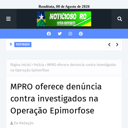
Rondônia, 08 de Agosto de 2026
DESTAQUE
Ezequiel Neiva fortalece produção agrícola com investimento
Página inicial
Polícia
MPRO oferece denúncia contra investigados
em trator para comunidade Portelinha, em Alta Floresta
na Operação Epimorfose
MPRO oferece denúncia
contra investigados na
Operação Epimorfose
Da Redação