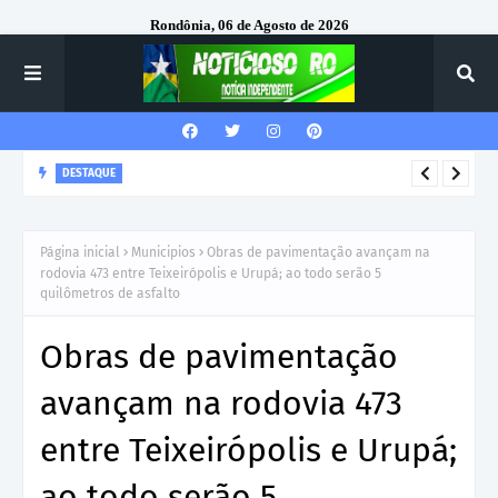
Rondônia, 06 de Agosto de 2026
DESTAQUE
Ezequiel Neiva fortalece produção agrícola com investimento
em trator para comunidade Portelinha, em Alta Floresta
Página inicial
Municipios
Obras de pavimentação avançam na
rodovia 473 entre Teixeirópolis e Urupá; ao todo serão 5
quilômetros de asfalto
Obras de pavimentação
avançam na rodovia 473
entre Teixeirópolis e Urupá;
ao todo serão 5