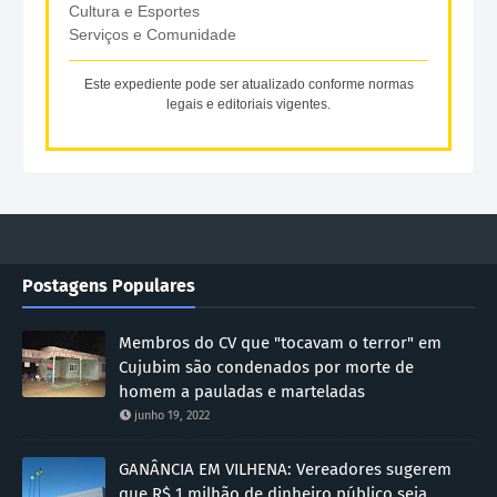
Cultura e Esportes
Serviços e Comunidade
Este expediente pode ser atualizado conforme normas
legais e editoriais vigentes.
Postagens Populares
Membros do CV que "tocavam o terror" em
Cujubim são condenados por morte de
homem a pauladas e marteladas
junho 19, 2022
GANÂNCIA EM VILHENA: Vereadores sugerem
que R$ 1 milhão de dinheiro público seja