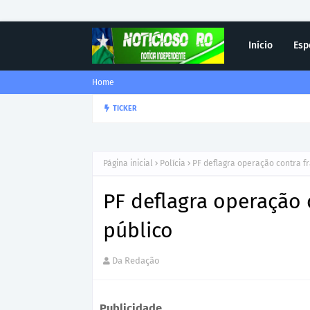
Início
Esp
Home
Corregedor-Geral do MPRO r
TICKER
DESTAQUE
Página inicial
Polícia
PF deflagra operação contra f
PF deflagra operação 
público
Da Redação
Publicidade