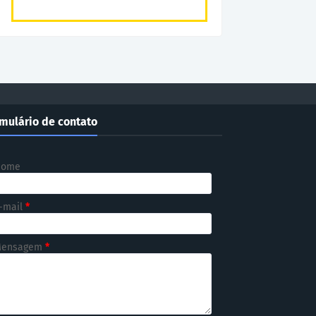
mulário de contato
Nome
-mail
*
ensagem
*