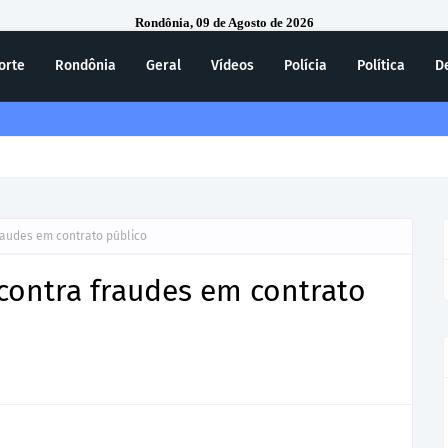
Rondônia, 09 de Agosto de 2026
orte
Rondônia
Geral
Vídeos
Polícia
Política
D
ecebe homenagem do 7º Batalhão da Polícia Militar
raudes em contrato público
contra fraudes em contrato