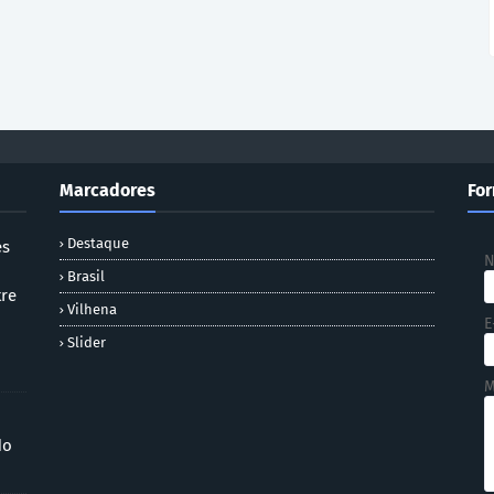
Marcadores
For
Destaque
es
Brasil
tre
Vilhena
E
Slider
M
do