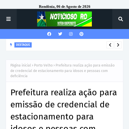
Rondônia, 06 de Agosto de 2026
DESTAQUE
Corregedor-Geral do MPRO recebe homenagem do 7º Batalhão
da Polícia Militar
Página inicial
Porto Velho
Prefeitura realiza ação para emissão
de credencial de estacionamento para idosos e pessoas com
deficiência
Prefeitura realiza ação para
emissão de credencial de
estacionamento para
idosos e pessoas com