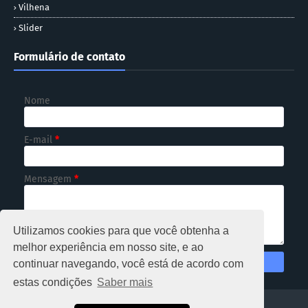
Vilhena
Slider
Formulário de contato
Nome
E-mail
*
Mensagem
*
Utilizamos cookies para que você obtenha a
melhor experiência em nosso site, e ao
continuar navegando, você está de acordo com
estas condições
Saber mais