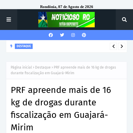
Rondônia, 07 de Agosto de 2026
DESTAQUE
Corregedor-Geral do MPRO recebe homenagem do 7º Batalhão
da Polícia Militar
Página inicial
Destaque
PRF apreende mais de 16 kg de drogas
durante fiscalização em Guajará-Mirim
PRF apreende mais de 16
kg de drogas durante
fiscalização em Guajará-
Mirim