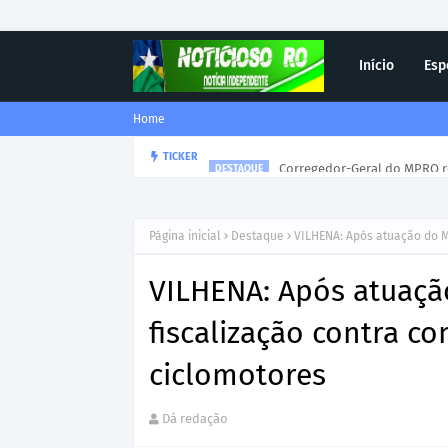
Início
Esp
Home
Corregedor-Geral do MPRO r
TICKER
DESTAQUE
Página inicial
Destaque
VILHENA: Após atuação do M
VILHENA: Após atuaç
fiscalização contra co
ciclomotores
Dá redação