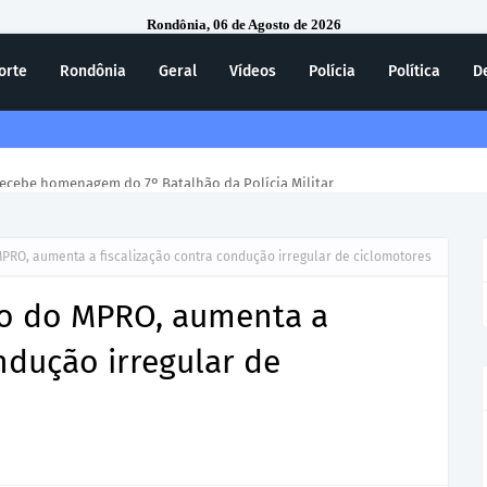
Rondônia, 06 de Agosto de 2026
orte
Rondônia
Geral
Vídeos
Polícia
Política
D
ecebe homenagem do 7º Batalhão da Polícia Militar
PRO, aumenta a fiscalização contra condução irregular de ciclomotores
ão do MPRO, aumenta a
ndução irregular de