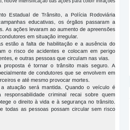
houve intensificação das ações para coibir infrações
o Estadual de Trânsito, a Polícia Rodoviária
s campanhas educativas, os órgãos passaram a
ntes. As ações levaram ao aumento de apreensões
 condutores em situação irregular.
as estão a falta de habilitação e a ausência do
am o risco de acidentes e colocam em perigo
tes, e outras pessoas que circulam nas vias.
 proposta é tornar o trânsito mais seguro. A
especialmente de condutores que se envolvem em
terceiros e até mesmo provocar mortes.
e a atuação será mantida. Quando o veículo é
 responsabilidade criminal recai sobre quem
otege o direito à vida e à segurança no trânsito.
que todas as pessoas possam circular sem risco