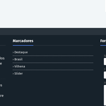
Marcadores
For
Destaque
dos
Brasil
 e
Vilhena
E
Slider
M
es
tre