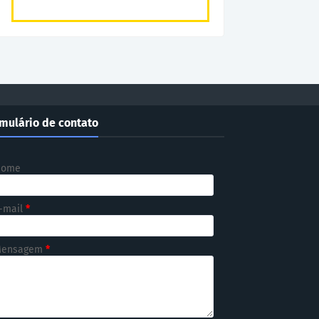
mulário de contato
Nome
-mail
*
ensagem
*