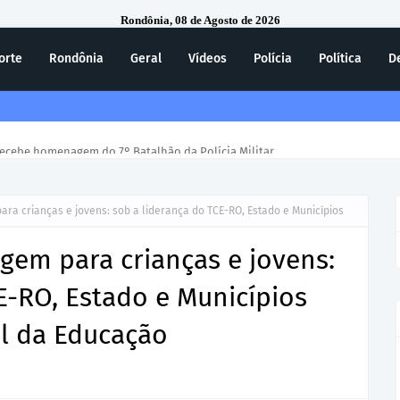
Rondônia, 08 de Agosto de 2026
orte
Rondônia
Geral
Vídeos
Polícia
Política
D
ecebe homenagem do 7º Batalhão da Polícia Militar
ra crianças e jovens: sob a liderança do TCE-RO, Estado e Municípios
gem para crianças e jovens:
E-RO, Estado e Municípios
l da Educação