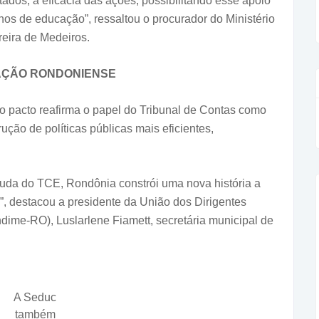
ados, à eficácia das ações, possibilitando esse apoio
os de educação”, ressaltou o procurador do Ministério
eira de Medeiros.
AÇÃO RONDONIENSE
 o pacto reafirma o papel do Tribunal de Contas como
trução de políticas públicas mais eficientes,
uda do TCE, Rondônia constrói uma nova história a
”, destacou a presidente da União dos Dirigentes
ime-RO), Luslarlene Fiamett, secretária municipal de
A Seduc
também