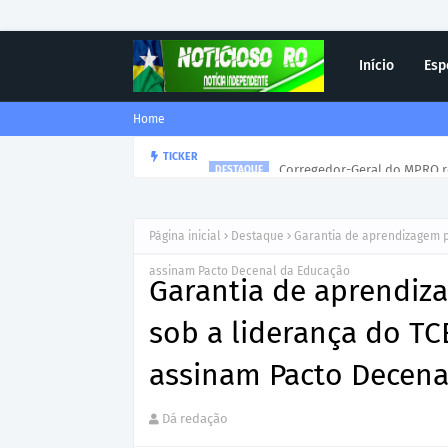
Início
Esp
Home
Corregedor-Geral do MPRO r
TICKER
DESTAQUE
Página inicial
Destaque
Garantia de aprendizagem pa
assinam Pacto Decenal da Educação
Garantia de aprendiza
sob a liderança do TC
assinam Pacto Decena
Dá redação