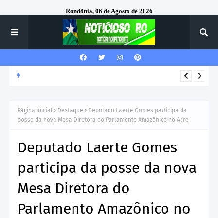
Rondônia, 06 de Agosto de 2026
DESTAQUE
VILHENA: Prefeitura emite ordem de serviço para construção
de nova escola no Cidade Verde IV com investimento de R$ 6,3
Página inicial
Destaque
Deputado Laerte Gomes participa da
milhões
posse da nova Mesa Diretora do Parlamento Amazônico no Acre
Deputado Laerte Gomes
participa da posse da nova
Mesa Diretora do
Parlamento Amazônico no