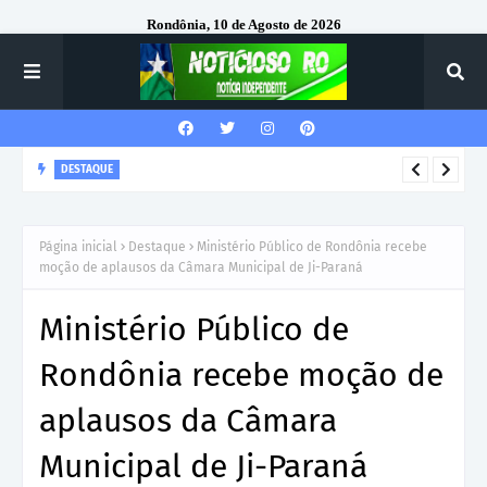
Rondônia, 10 de Agosto de 2026
DESTAQUE
Corregedor-Geral do MPRO recebe homenagem do 7º Batalhão
da Polícia Militar
Página inicial
Destaque
Ministério Público de Rondônia recebe
moção de aplausos da Câmara Municipal de Ji-Paraná
Ministério Público de
Rondônia recebe moção de
aplausos da Câmara
Municipal de Ji-Paraná