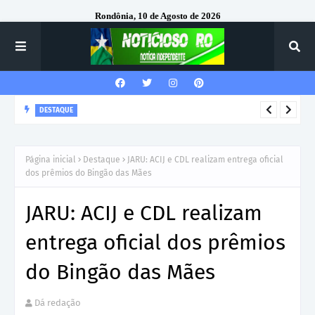
Rondônia, 10 de Agosto de 2026
DESTAQUE
Corregedor-Geral do MPRO recebe homenagem do 7º Batalhão
da Polícia Militar
Página inicial
Destaque
JARU: ACIJ e CDL realizam entrega oficial
dos prêmios do Bingão das Mães
JARU: ACIJ e CDL realizam
entrega oficial dos prêmios
do Bingão das Mães
Dá redação