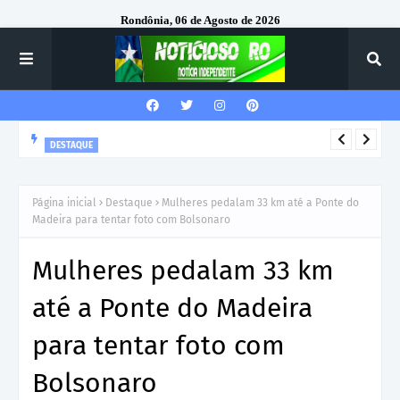
Rondônia, 06 de Agosto de 2026
DESTAQUE
Corregedor-Geral do MPRO recebe homenagem do 7º Batalhão
da Polícia Militar
Página inicial
Destaque
Mulheres pedalam 33 km até a Ponte do
Madeira para tentar foto com Bolsonaro
Mulheres pedalam 33 km
até a Ponte do Madeira
para tentar foto com
Bolsonaro