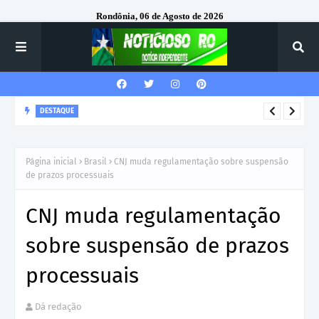
Rondônia, 06 de Agosto de 2026
DESTAQUE
Corregedor-Geral do MPRO recebe homenagem do 7º Batalhão
da Polícia Militar
Página inicial
Brasil
CNJ muda regulamentação sobre suspensão
de prazos processuais
CNJ muda regulamentação
sobre suspensão de prazos
processuais
Dá redação