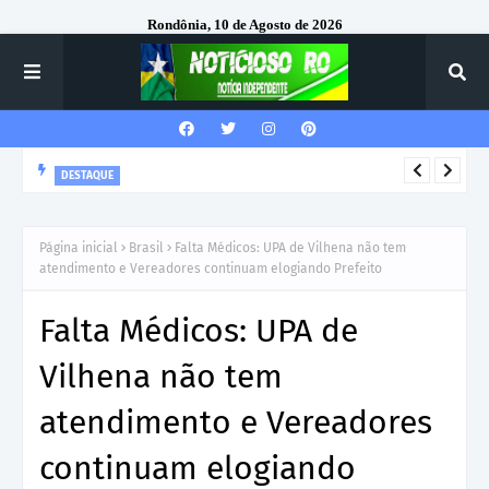
Rondônia, 10 de Agosto de 2026
DESTAQUE
Corregedor-Geral do MPRO recebe homenagem do 7º Batalhão
da Polícia Militar
Página inicial
Brasil
Falta Médicos: UPA de Vilhena não tem
atendimento e Vereadores continuam elogiando Prefeito
Falta Médicos: UPA de
Vilhena não tem
atendimento e Vereadores
continuam elogiando