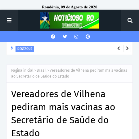
Rondônia, 09 de Agosto de 2026
DESTAQUE
Corregedor-Geral do MPRO recebe homenagem do 7º Batalhão
da Polícia Militar
Página inicial
Brasil
Vereadores de Vilhena pediram mais vacinas
ao Secretário de Saúde do Estado
Vereadores de Vilhena
pediram mais vacinas ao
Secretário de Saúde do
Estado