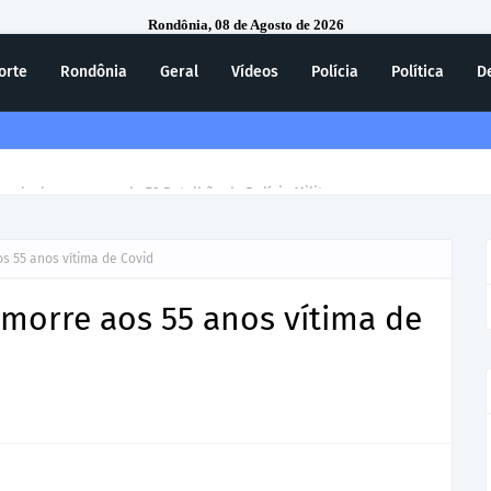
Rondônia, 08 de Agosto de 2026
orte
Rondônia
Geral
Vídeos
Polícia
Política
D
ecebe homenagem do 7º Batalhão da Polícia Militar
s 55 anos vítima de Covid
a morre aos 55 anos vítima de