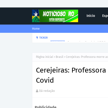
Início
Esp
Home
Corregedor-Geral do MPRO r
TICKER
DESTAQUE
Página inicial
Brasil
Cerejeiras: Professora morre ao
Cerejeiras: Professor
Covid
Dá redação
Publicidade