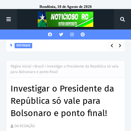
Rondônia, 10 de Agosto de 2026
DESTAQUE
Corregedor-Geral do MPRO recebe homenagem do 7º Batalhão
da Polícia Militar
Página inicial
Brasil
Investigar o Presidente da República só vale
para Bolsonaro e ponto final!
Investigar o Presidente da
República só vale para
Bolsonaro e ponto final!
DA REDAÇÃO