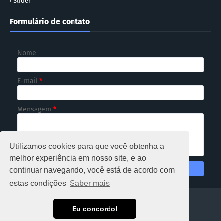
Slider
Formulário de contato
Nome
E-mail
*
Mensagem
*
Utilizamos cookies para que você obtenha a
melhor experiência em nosso site, e ao
continuar navegando, você está de acordo com
estas condições
Saber mais
HOME
Eu concordo!
Copyright ©
2026
NOTICIOSO RONDÔNIA