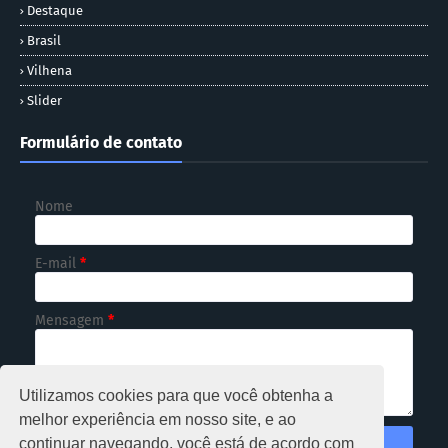
Destaque
Brasil
Vilhena
Slider
Formulário de contato
Nome
E-mail
*
Mensagem
*
Utilizamos cookies para que você obtenha a
melhor experiência em nosso site, e ao
continuar navegando, você está de acordo com