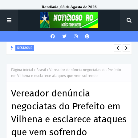
Rondônia, 08 de Agosto de 2026
DESTAQUE
Corregedor-Geral do MPRO recebe homenagem do 7º Batalhão
da Polícia Militar
Página inicial
Brasil
Vereador denúncia negociatas do Prefeito
em Vilhena e esclarece ataques que vem sofrendo
Vereador denúncia
negociatas do Prefeito em
Vilhena e esclarece ataques
que vem sofrendo