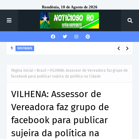
Rondônia, 10 de Agosto de 2026
DESTAQUE
Corregedor-Geral do MPRO recebe homenagem do 7º Batalhão
da Polícia Militar
Página inicial
Brasil
VILHENA: Assessor de Vereadora faz grupo de
facebook para publicar sujeira da política na Cidade
VILHENA: Assessor de
Vereadora faz grupo de
facebook para publicar
sujeira da política na