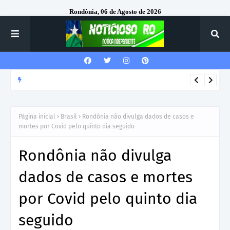
Rondônia, 06 de Agosto de 2026
DESTAQUE
VILHENA: Prefeitura emite ordem de serviço para construção
de nova escola no Cidade Verde IV com investimento de R$ 6,3
Página inicial
Brasil
Rondônia não divulga dados de casos e
milhões
mortes por Covid pelo quinto dia seguido
Rondônia não divulga
dados de casos e mortes
por Covid pelo quinto dia
seguido