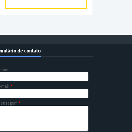
mulário de contato
Nome
-mail
*
ensagem
*