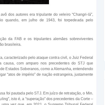
vô dos autores era tripulante do veleiro “Changri-lá”,
o quando, em julho de 1943, foi torpedeada pelo
ão da FAB e os tripulantes alemães sobreviventes
 brasileira.
 caracterizado pelo ataque contra civil, o Juiz Federal
 a causa, com amparo nos precedentes do STJ que
o” de Estados Soberanos, como a Alemanha, entendendo
ulgar “atos de império” de nação estrangeira, justamente
sa foi pautada pelo STJ. Em juízo de retratação, o Min.
ling”, isto é, a “superação” dos precedentes da Corte –
-, uma vez que, em 2021, o Supremo Tribunal Federal