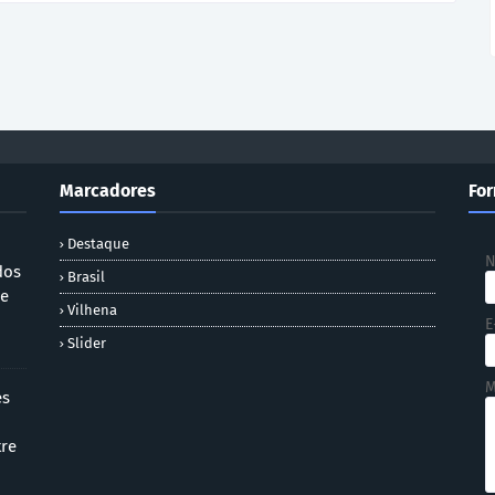
Marcadores
For
Destaque
dos
Brasil
 e
Vilhena
E
Slider
M
es
tre