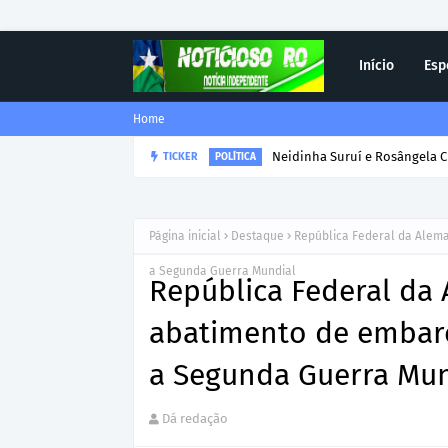
Início
Esp
Home
TICKER
Corregedor-Geral do MPRO r
DESTAQUE
Página inicial
Destaque
República Federal da Alema
a Segunda Guerra Mundial
República Federal da
abatimento de embarca
a Segunda Guerra Mun
Dá redação