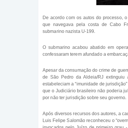
De acordo com os autos do processo, o a
que navegava pela costa de Cabo Fri
submarino nazista U-199.
O submarino acabou abatido em operaç
confessaram terem afundado a embarcação
Apesar da consumação do crime de guerra,
de São Pedro da Aldeia/RJ extinguiu
estabeleciam a “imunidade de jurisdiçã
que o Judiciário brasileiro não poderia j
por não ter jurisdição sobre seu governo.
Após diversos recursos dos autores, a cau
Luis Felipe Salomão reconheceu o “overru
invocados pelo Juízo de primeiro grau 