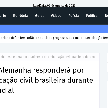
Rondônia, 06 de Agosto de 2026
orte
Rondônia
Geral
Vídeos
Polícia
Política
D
ecebe homenagem do 7º Batalhão da Polícia Militar
nha responderá por abatimento de embarcação civil brasileira durante
 Alemanha responderá por
ção civil brasileira durante
dial