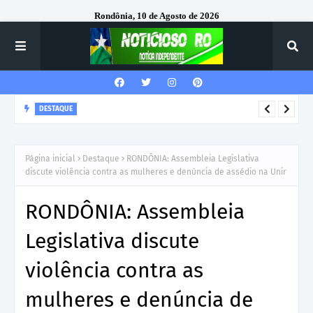
Rondônia, 10 de Agosto de 2026
DESTAQUE
Corregedor-Geral do MPRO recebe homenagem do 7º Batalhão
da Polícia Militar
Página inicial
Destaque
RONDÔNIA: Assembleia Legislativa
discute violência contra as mulheres e denúncia de assédio na Unir
RONDÔNIA: Assembleia
Legislativa discute
violência contra as
mulheres e denúncia de