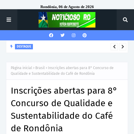
Rondônia, 06 de Agosto de 2026
DESTAQUE
VILHENA: Prefeitura emite ordem de serviço para construção
de nova escola no Cidade Verde IV com investimento de R$ 6,3
Página inicial
Brasil
Inscrições abertas para 8° Concurso de
milhões
Qualidade e Sustentabilidade do Café de Rondônia
Inscrições abertas para 8°
Concurso de Qualidade e
Sustentabilidade do Café
de Rondônia