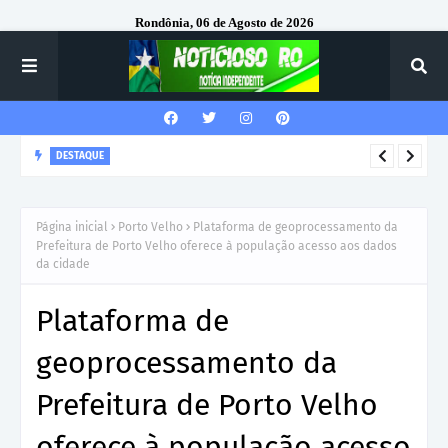
Rondônia, 06 de Agosto de 2026
DESTAQUE
Corregedor-Geral do MPRO recebe homenagem do 7º Batalhão
da Polícia Militar
Página inicial
Porto Velho
Plataforma de geoprocessamento da
Prefeitura de Porto Velho oferece à população acesso aos dados
da cidade
Plataforma de
geoprocessamento da
Prefeitura de Porto Velho
oferece à população acesso