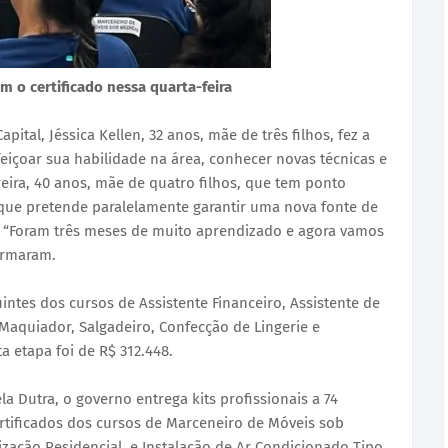
m o certificado nessa quarta-feira
tal, Jéssica Kellen, 32 anos, mãe de três filhos, fez a
eiçoar sua habilidade na área, conhecer novas técnicas e
eira, 40 anos, mãe de quatro filhos, que tem ponto
 que pretende paralelamente garantir uma nova fonte de
“Foram três meses de muito aprendizado e agora vamos
irmaram.
intes dos cursos de Assistente Financeiro, Assistente de
, Maquiador, Salgadeiro, Confecção de Lingerie e
 etapa foi de R$ 312.448.
a Dutra, o governo entrega kits profissionais a 74
rtificados dos cursos de Marceneiro de Móveis sob
ização Residencial, e Instalação de Ar Condicionado Tipo