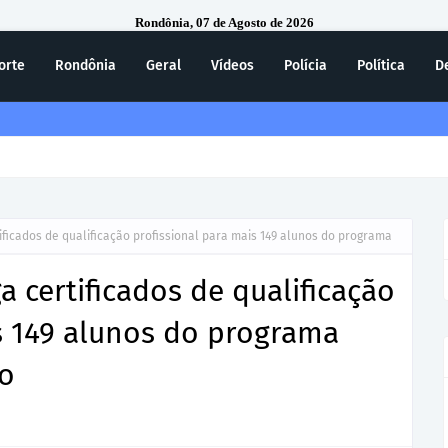
Rondônia, 07 de Agosto de 2026
orte
Rondônia
Geral
Vídeos
Polícia
Política
D
ecebe homenagem do 7º Batalhão da Polícia Militar
ficados de qualificação profissional para mais 149 alunos do programa
 certificados de qualificação
s 149 alunos do programa
ho