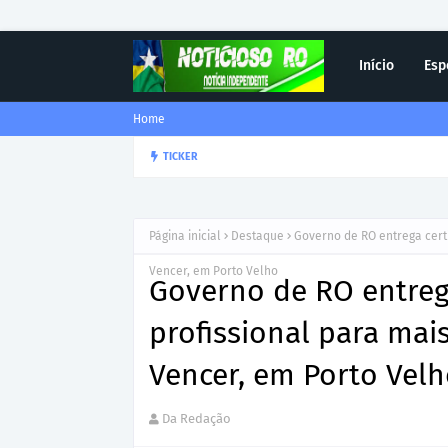
Início
Esp
Home
Corregedor-Geral do MPRO r
TICKER
DESTAQUE
Página inicial
Destaque
Governo de RO entrega certi
Vencer, em Porto Velho
Governo de RO entrega
profissional para mai
Vencer, em Porto Vel
Da Redação