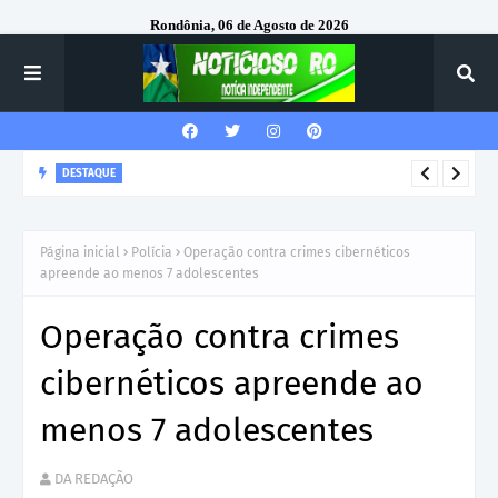
Rondônia, 06 de Agosto de 2026
DESTAQUE
Corregedor-Geral do MPRO recebe homenagem do 7º Batalhão
da Polícia Militar
Página inicial
Polícia
Operação contra crimes cibernéticos
apreende ao menos 7 adolescentes
Operação contra crimes
cibernéticos apreende ao
menos 7 adolescentes
DA REDAÇÃO