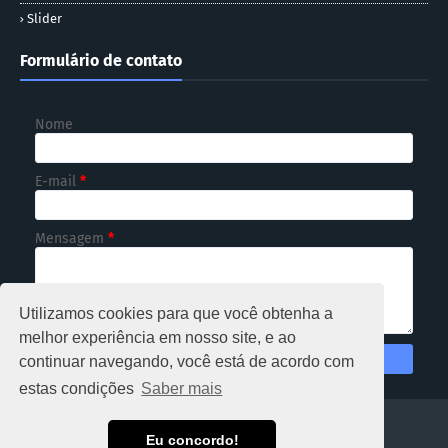
Slider
Formulário de contato
Nome
E-mail
*
Mensagem
*
Utilizamos cookies para que você obtenha a
melhor experiência em nosso site, e ao
continuar navegando, você está de acordo com
estas condições
Saber mais
HOME
Eu concordo!