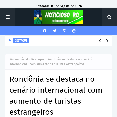
Rondônia, 07 de Agosto de 2026
DESTAQUE
Rede socioassistencial é contemplada com veículos e
equipamentos em solenidade com participação do MPRO
Página inicial
Destaque
Rondônia se destaca no cenário
internacional com aumento de turistas estrangeiros
Rondônia se destaca no
cenário internacional com
aumento de turistas
estrangeiros