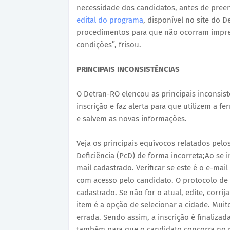
necessidade dos candidatos, antes de pree
edital do programa
, disponível no site do 
procedimentos para que não ocorram impre
condições”, frisou.
PRINCIPAIS INCONSISTÊNCIAS
O Detran-RO elencou as principais inconsis
inscrição e faz alerta para que utilizem a f
e salvem as novas informações.
Veja os principais equívocos relatados pel
Deficiência (PcD) de forma incorreta;Ao se
mail cadastrado. Verificar se este é o e-mail
com acesso pelo candidato. O protocolo de 
cadastrado. Se não for o atual, edite, corri
item é a opção de selecionar a cidade. Mu
errada. Sendo assim, a inscrição é finaliza
também para que o candidato concorra no m