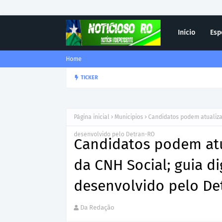
Início
Esp
Home
Corregedor-Geral do MPRO r
TICKER
DESTAQUE
Página inicial
Municipios
Candidatos podem atualizar
desenvolvido pelo Detran-RO
Candidatos podem atu
da CNH Social; guia d
desenvolvido pelo De
Da Redação