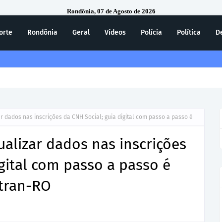
Rondônia, 07 de Agosto de 2026
orte
Rondônia
Geral
Vídeos
Polícia
Política
D
ecebe homenagem do 7º Batalhão da Polícia Militar
 dados nas inscrições da CNH Social; guia digital com passo a passo é
alizar dados nas inscrições
igital com passo a passo é
tran-RO