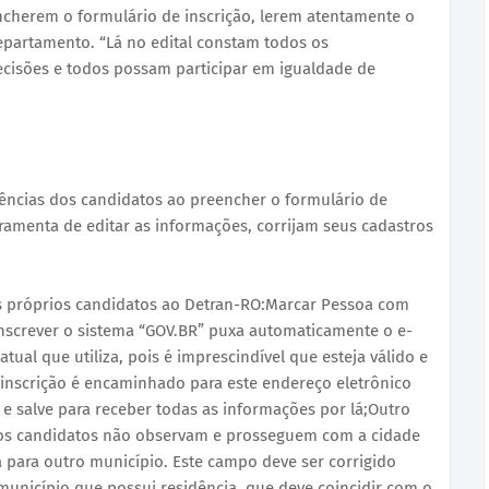
ncherem o formulário de inscrição, lerem atentamente o
Departamento. “Lá no edital constam todos os
cisões e todos possam participar em igualdade de
tências dos candidatos ao preencher o formulário de
erramenta de editar as informações, corrijam seus cadastros
os próprios candidatos ao Detran-RO:Marcar Pessoa com
 inscrever o sistema “GOV.BR” puxa automaticamente o e-
 atual que utiliza, pois é imprescindível que esteja válido e
inscrição é encaminhado para este endereço eletrônico
ja e salve para receber todas as informações por lá;Outro
itos candidatos não observam e prosseguem com a cidade
da para outro município. Este campo deve ser corrigido
unicípio que possui residência, que deve coincidir com o