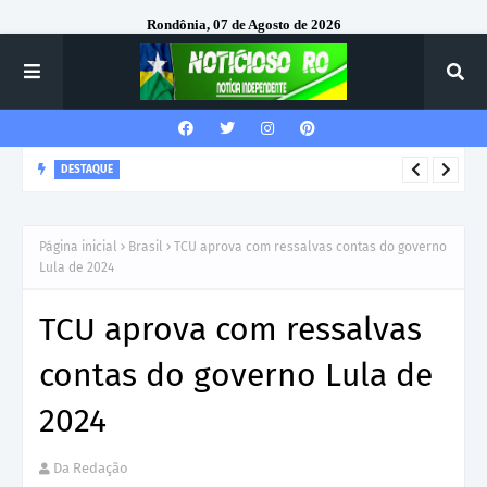
Rondônia, 07 de Agosto de 2026
DESTAQUE
Corregedor-Geral do MPRO recebe homenagem do 7º Batalhão
da Polícia Militar
Página inicial
Brasil
TCU aprova com ressalvas contas do governo
Lula de 2024
TCU aprova com ressalvas
contas do governo Lula de
2024
Da Redação