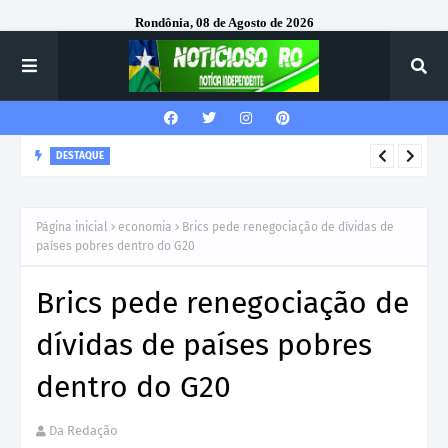
Rondônia, 08 de Agosto de 2026
DESTAQUE
VILHENA: Prefeitura emite ordem de serviço para construção
de nova escola no Cidade Verde IV com investimento de R$ 6,3
Página inicial
economia
Brics pede renegociação de dívidas de
milhões
países pobres dentro do G20
Brics pede renegociação de
dívidas de países pobres
dentro do G20
Da Redação