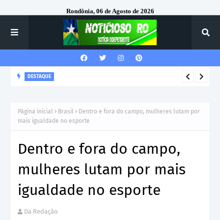
Rondônia, 06 de Agosto de 2026
DESTAQUE
VILHENA: Prefeitura emite ordem de serviço para construção
de nova escola no Cidade Verde IV com investimento de R$ 6,3
Página inicial
Brasil
Dentro e fora do campo, mulheres lutam por
milhões
mais igualdade no esporte
Dentro e fora do campo,
mulheres lutam por mais
igualdade no esporte
Da Redação