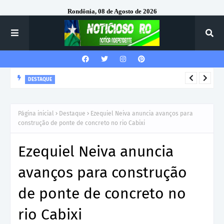
Rondônia, 08 de Agosto de 2026
DESTAQUE
Corregedor-Geral do MPRO recebe homenagem do 7º Batalhão
da Polícia Militar
Página inicial
Destaque
Ezequiel Neiva anuncia avanços para
construção de ponte de concreto no rio Cabixi
Ezequiel Neiva anuncia
avanços para construção
de ponte de concreto no
rio Cabixi